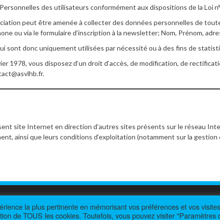
 Personnelles des utilisateurs conformément aux dispositions de la Loi n
ssociation peut être amenée à collecter des données personnelles de tou
e ou via le formulaire d’inscription à la newsletter; Nom, Prénom, adre
i sont donc uniquement utilisées par nécessité ou à des fins de statisti
ier 1978, vous disposez d‘un droit d‘accès, de modification, de rectifica
act@asvlhb.fr.
ent site Internet en direction d’autres sites présents sur le réseau Int
nnent, ainsi que leurs conditions d‘exploitation (notamment sur la gesti
périence la plus pertinente en mémorisant vos préférences et vos visite
© AS Villebon Longjumeau HandBall
sation de TOUS les cookies. Toutefois, vous pouvez visiter "Paramètres