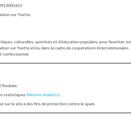
: W913001653
llebon sur Yvette.
istiques, culturelles, sportives et d’éducation populaire, pour favoriser,
ebon sur Yvette et/ou dans le cadre de coopérations intercommunales. L’
t confessionnel.
0 Roubaix.
de statistiques
Matomo Analytics
.
é sur le site à des fins de protection contre le spam.