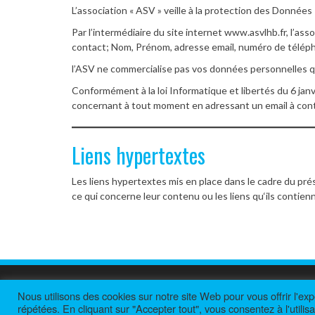
L’association « ASV » veille à la protection des Données
Par l’intermédiaire du site internet www.asvlhb.fr, l’a
contact; Nom, Prénom, adresse email, numéro de téléphon
l’ASV ne commercialise pas vos données personnelles qu
Conformément à la loi Informatique et libertés du 6 janv
concernant à tout moment en adressant un email à cont
Liens hypertextes
Les liens hypertextes mis en place dans le cadre du prés
ce qui concerne leur contenu ou les liens qu‘ils contie
Nous utilisons des cookies sur notre site Web pour vous offrir l'ex
Thème :
WP FanZone
modifé pour
ASVLHB
répétées. En cliquant sur "Accepter tout", vous consentez à l'utili