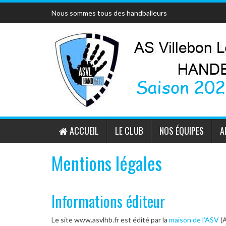
Skip
Nous sommes tous des handballeurs
to
content
ACCUEIL
LE CLUB
NOS ÉQUIPES
A
Mentions légales
Informations éditeur
Le site www.asvlhb.fr est édité par la
maison de l’ASV
(A