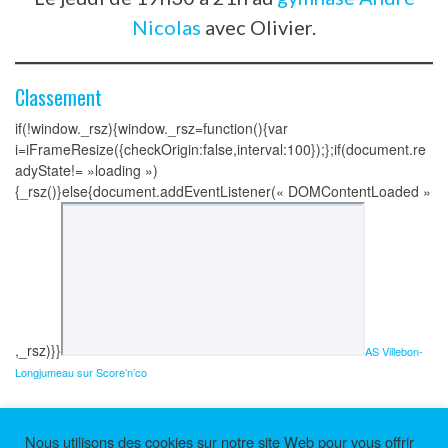
Nicolas
avec Olivier.
Classement
if(!window._rsz){window._rsz=function(){var
i=iFrameResize({checkOrigin:false,interval:100});};if(document.re
adyState!= »loading »)
{_rsz()}else{document.addEventListener(« DOMContentLoaded »
,_rsz)}}
AS Villebon-
Longjumeau sur Score’n’co
Nous utilisons des cookies sur notre site Web pour vous offrir