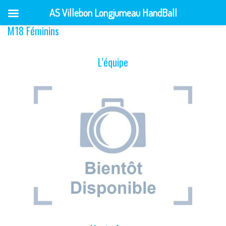
AS Villebon Longjumeau HandBall
M18 Féminins
Skip
to
content
L’équipe