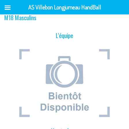
AS Villebon Longjumeau HandBall
M18 Masculins
Skip
to
content
L’équipe