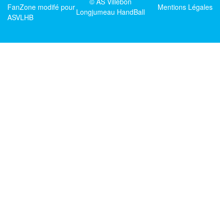
© AS Villebon
FanZone
modifé pour
Mentions Légales
Longjumeau HandBall
ASVLHB